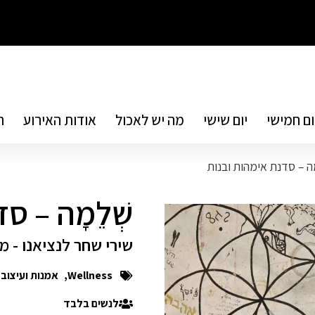
ום חמישי
יום שישי
מה יש לאכול
אודות האירוע
ת
מָה – סדנת אימהות ובנות
שְׁלֵמָה – 
שירי שחר לנציאנו - מ
Wellness
,
אמנות ועיצוב
לנשים בלבד