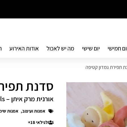
ום חמישי
יום שישי
מה יש לאכול
אודות האירוע
ת
ת תפירת גמדון קטיפה
סדנת תפירת
אורנית מרק איתן – Little Traveling Dolls
אמנות ועיצוב
,
אמנות שימו
לגילאי 18+