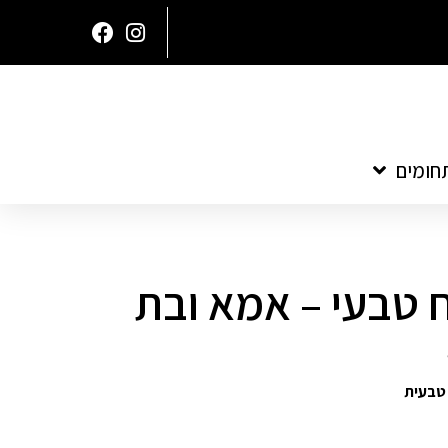
חומים
 טבעי – אמא ובת
טבעית