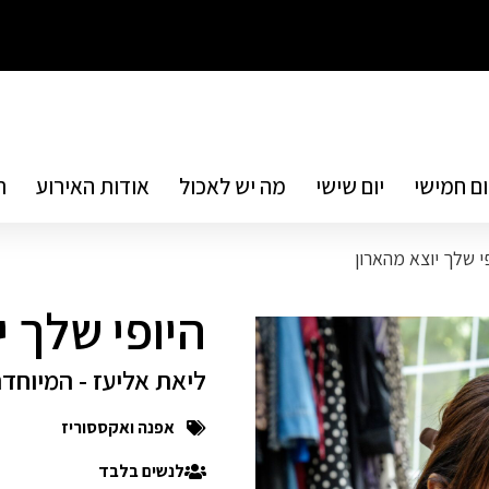
ום חמישי
יום שישי
מה יש לאכול
אודות האירוע
ת
י שלך יוצא מהארון
היופי שלך י
ליאת אליעז - המיוחד
אפנה ואקססוריז
לנשים בלבד