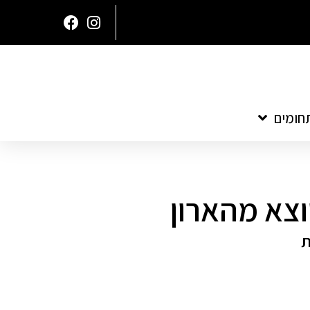
חומים
וצא מהארון
ת